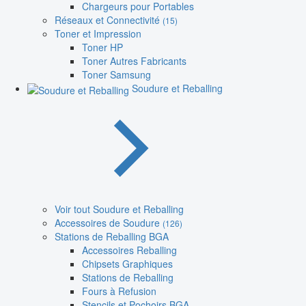
Chargeurs pour Portables
Réseaux et Connectivité
(15)
Toner et Impression
Toner HP
Toner Autres Fabricants
Toner Samsung
Soudure et Reballing
Voir tout Soudure et Reballing
Accessoires de Soudure
(126)
Stations de Reballing BGA
Accessoires Reballing
Chipsets Graphiques
Stations de Reballing
Fours à Refusion
Stencils et Pochoirs BGA