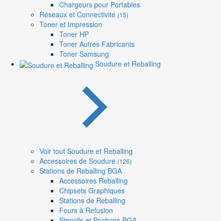
Chargeurs pour Portables
Réseaux et Connectivité
(15)
Toner et Impression
Toner HP
Toner Autres Fabricants
Toner Samsung
Soudure et Reballing
Voir tout Soudure et Reballing
Accessoires de Soudure
(126)
Stations de Reballing BGA
Accessoires Reballing
Chipsets Graphiques
Stations de Reballing
Fours à Refusion
Stencils et Pochoirs BGA