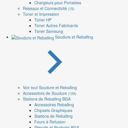
Chargeurs pour Portables
Réseaux et Connectivité
(15)
Toner et Impression
Toner HP
Toner Autres Fabricants
Toner Samsung
Soudure et Reballing
Voir tout Soudure et Reballing
Accessoires de Soudure
(126)
Stations de Reballing BGA
Accessoires Reballing
Chipsets Graphiques
Stations de Reballing
Fours à Refusion
Stencils et Pochoirs BGA