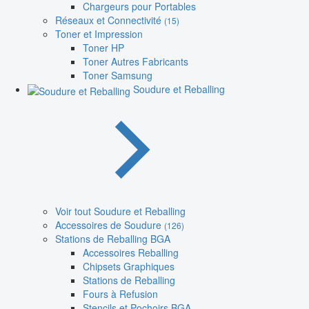
Chargeurs pour Portables
Réseaux et Connectivité
(15)
Toner et Impression
Toner HP
Toner Autres Fabricants
Toner Samsung
Soudure et Reballing
Voir tout Soudure et Reballing
Accessoires de Soudure
(126)
Stations de Reballing BGA
Accessoires Reballing
Chipsets Graphiques
Stations de Reballing
Fours à Refusion
Stencils et Pochoirs BGA