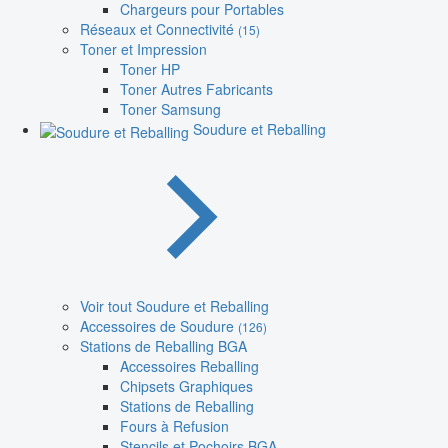
Chargeurs pour Portables
Réseaux et Connectivité
(15)
Toner et Impression
Toner HP
Toner Autres Fabricants
Toner Samsung
Soudure et Reballing
Voir tout Soudure et Reballing
Accessoires de Soudure
(126)
Stations de Reballing BGA
Accessoires Reballing
Chipsets Graphiques
Stations de Reballing
Fours à Refusion
Stencils et Pochoirs BGA