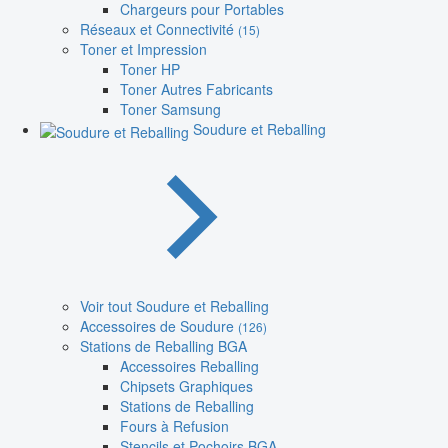
Chargeurs pour Portables
Réseaux et Connectivité
(15)
Toner et Impression
Toner HP
Toner Autres Fabricants
Toner Samsung
Soudure et Reballing
Voir tout Soudure et Reballing
Accessoires de Soudure
(126)
Stations de Reballing BGA
Accessoires Reballing
Chipsets Graphiques
Stations de Reballing
Fours à Refusion
Stencils et Pochoirs BGA