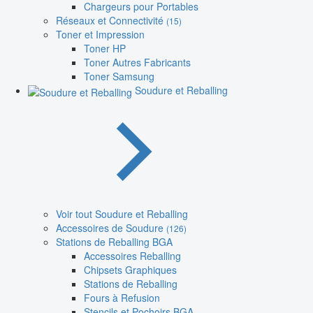
Chargeurs pour Portables
Réseaux et Connectivité
(15)
Toner et Impression
Toner HP
Toner Autres Fabricants
Toner Samsung
Soudure et Reballing
Voir tout Soudure et Reballing
Accessoires de Soudure
(126)
Stations de Reballing BGA
Accessoires Reballing
Chipsets Graphiques
Stations de Reballing
Fours à Refusion
Stencils et Pochoirs BGA