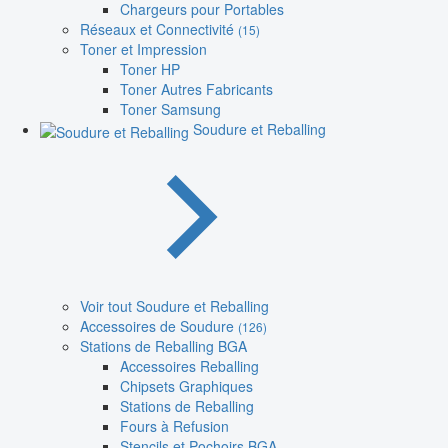
Chargeurs pour Portables
Réseaux et Connectivité
(15)
Toner et Impression
Toner HP
Toner Autres Fabricants
Toner Samsung
Soudure et Reballing
Voir tout Soudure et Reballing
Accessoires de Soudure
(126)
Stations de Reballing BGA
Accessoires Reballing
Chipsets Graphiques
Stations de Reballing
Fours à Refusion
Stencils et Pochoirs BGA