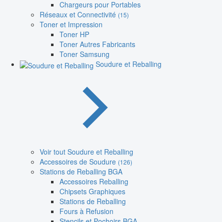
Chargeurs pour Portables
Réseaux et Connectivité
(15)
Toner et Impression
Toner HP
Toner Autres Fabricants
Toner Samsung
Soudure et Reballing
Voir tout Soudure et Reballing
Accessoires de Soudure
(126)
Stations de Reballing BGA
Accessoires Reballing
Chipsets Graphiques
Stations de Reballing
Fours à Refusion
Stencils et Pochoirs BGA