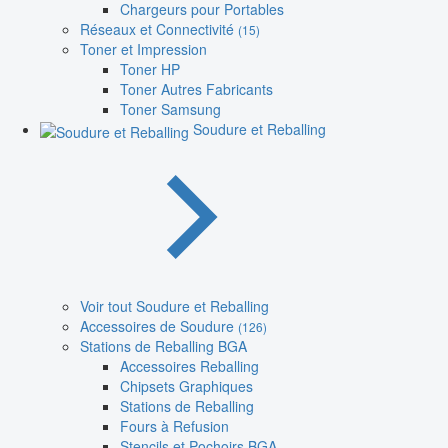
Chargeurs pour Portables
Réseaux et Connectivité
(15)
Toner et Impression
Toner HP
Toner Autres Fabricants
Toner Samsung
Soudure et Reballing
Voir tout Soudure et Reballing
Accessoires de Soudure
(126)
Stations de Reballing BGA
Accessoires Reballing
Chipsets Graphiques
Stations de Reballing
Fours à Refusion
Stencils et Pochoirs BGA