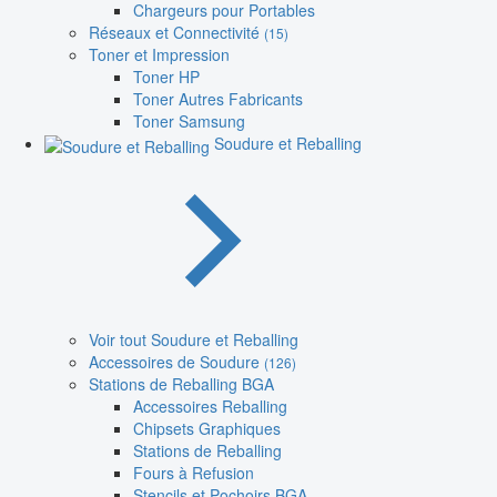
Chargeurs pour Portables
Réseaux et Connectivité
(15)
Toner et Impression
Toner HP
Toner Autres Fabricants
Toner Samsung
Soudure et Reballing
Voir tout Soudure et Reballing
Accessoires de Soudure
(126)
Stations de Reballing BGA
Accessoires Reballing
Chipsets Graphiques
Stations de Reballing
Fours à Refusion
Stencils et Pochoirs BGA