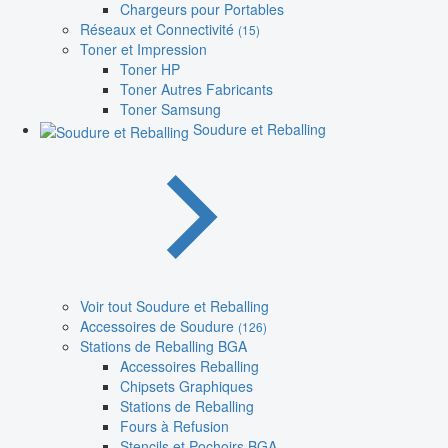
Chargeurs pour Portables
Réseaux et Connectivité
(15)
Toner et Impression
Toner HP
Toner Autres Fabricants
Toner Samsung
Soudure et Reballing
Voir tout Soudure et Reballing
Accessoires de Soudure
(126)
Stations de Reballing BGA
Accessoires Reballing
Chipsets Graphiques
Stations de Reballing
Fours à Refusion
Stencils et Pochoirs BGA