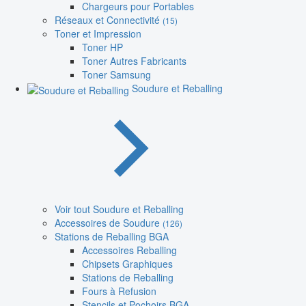
Chargeurs pour Portables
Réseaux et Connectivité
(15)
Toner et Impression
Toner HP
Toner Autres Fabricants
Toner Samsung
Soudure et Reballing
Voir tout Soudure et Reballing
Accessoires de Soudure
(126)
Stations de Reballing BGA
Accessoires Reballing
Chipsets Graphiques
Stations de Reballing
Fours à Refusion
Stencils et Pochoirs BGA