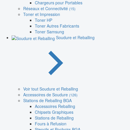
Chargeurs pour Portables
Réseaux et Connectivité
(15)
Toner et Impression
Toner HP
Toner Autres Fabricants
Toner Samsung
Soudure et Reballing
Voir tout Soudure et Reballing
Accessoires de Soudure
(126)
Stations de Reballing BGA
Accessoires Reballing
Chipsets Graphiques
Stations de Reballing
Fours à Refusion
Stencils et Pochoirs BGA