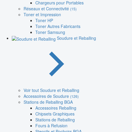
Chargeurs pour Portables
Réseaux et Connectivité
(15)
Toner et Impression
Toner HP
Toner Autres Fabricants
Toner Samsung
Soudure et Reballing
Voir tout Soudure et Reballing
Accessoires de Soudure
(126)
Stations de Reballing BGA
Accessoires Reballing
Chipsets Graphiques
Stations de Reballing
Fours à Refusion
Stencils et Pochoirs BGA