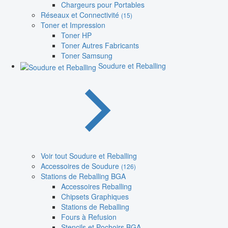
Chargeurs pour Portables
Réseaux et Connectivité
(15)
Toner et Impression
Toner HP
Toner Autres Fabricants
Toner Samsung
Soudure et Reballing
Voir tout Soudure et Reballing
Accessoires de Soudure
(126)
Stations de Reballing BGA
Accessoires Reballing
Chipsets Graphiques
Stations de Reballing
Fours à Refusion
Stencils et Pochoirs BGA