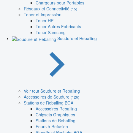
Chargeurs pour Portables
Réseaux et Connectivité
(15)
Toner et Impression
Toner HP
Toner Autres Fabricants
Toner Samsung
Soudure et Reballing
Voir tout Soudure et Reballing
Accessoires de Soudure
(126)
Stations de Reballing BGA
Accessoires Reballing
Chipsets Graphiques
Stations de Reballing
Fours à Refusion
Stencils et Pochoirs BGA