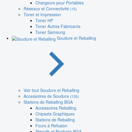
Chargeurs pour Portables
Réseaux et Connectivité
(15)
Toner et Impression
Toner HP
Toner Autres Fabricants
Toner Samsung
Soudure et Reballing
Voir tout Soudure et Reballing
Accessoires de Soudure
(126)
Stations de Reballing BGA
Accessoires Reballing
Chipsets Graphiques
Stations de Reballing
Fours à Refusion
Stencils et Pochoirs BGA