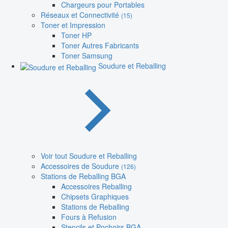
Chargeurs pour Portables
Réseaux et Connectivité
(15)
Toner et Impression
Toner HP
Toner Autres Fabricants
Toner Samsung
Soudure et Reballing
Voir tout Soudure et Reballing
Accessoires de Soudure
(126)
Stations de Reballing BGA
Accessoires Reballing
Chipsets Graphiques
Stations de Reballing
Fours à Refusion
Stencils et Pochoirs BGA