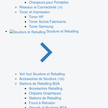
Chargeurs pour Portables
Réseaux et Connectivité
(15)
Toner et Impression
Toner HP
Toner Autres Fabricants
Toner Samsung
Soudure et Reballing
Voir tout Soudure et Reballing
Accessoires de Soudure
(126)
Stations de Reballing BGA
Accessoires Reballing
Chipsets Graphiques
Stations de Reballing
Fours à Refusion
Stencils et Pochoirs BGA