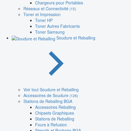
Chargeurs pour Portables
Réseaux et Connectivité
(15)
Toner et Impression
Toner HP
Toner Autres Fabricants
Toner Samsung
Soudure et Reballing
Voir tout Soudure et Reballing
Accessoires de Soudure
(126)
Stations de Reballing BGA
Accessoires Reballing
Chipsets Graphiques
Stations de Reballing
Fours à Refusion
Stencils et Pochoirs BGA