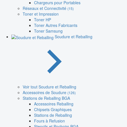
Chargeurs pour Portables
Réseaux et Connectivité
(15)
Toner et Impression
Toner HP
Toner Autres Fabricants
Toner Samsung
Soudure et Reballing
Voir tout Soudure et Reballing
Accessoires de Soudure
(126)
Stations de Reballing BGA
Accessoires Reballing
Chipsets Graphiques
Stations de Reballing
Fours à Refusion
Stencils et Pochoirs BGA