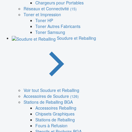
Chargeurs pour Portables
Réseaux et Connectivité
(15)
Toner et Impression
Toner HP
Toner Autres Fabricants
Toner Samsung
Soudure et Reballing
Voir tout Soudure et Reballing
Accessoires de Soudure
(126)
Stations de Reballing BGA
Accessoires Reballing
Chipsets Graphiques
Stations de Reballing
Fours à Refusion
Stencils et Pochoirs BGA