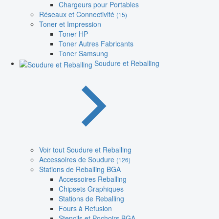
Chargeurs pour Portables
Réseaux et Connectivité
(15)
Toner et Impression
Toner HP
Toner Autres Fabricants
Toner Samsung
Soudure et Reballing
Voir tout Soudure et Reballing
Accessoires de Soudure
(126)
Stations de Reballing BGA
Accessoires Reballing
Chipsets Graphiques
Stations de Reballing
Fours à Refusion
Stencils et Pochoirs BGA