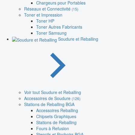
Chargeurs pour Portables
Réseaux et Connectivité
(15)
Toner et Impression
Toner HP
Toner Autres Fabricants
Toner Samsung
Soudure et Reballing
Voir tout Soudure et Reballing
Accessoires de Soudure
(126)
Stations de Reballing BGA
Accessoires Reballing
Chipsets Graphiques
Stations de Reballing
Fours à Refusion
Stencils et Pochoirs BGA