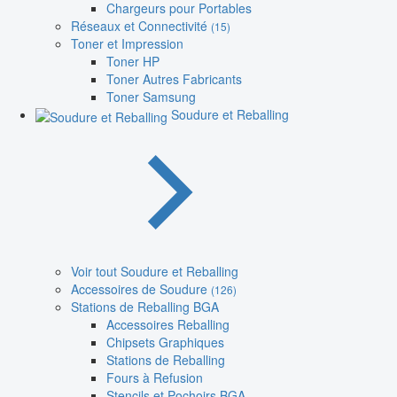
Chargeurs pour Portables
Réseaux et Connectivité
(15)
Toner et Impression
Toner HP
Toner Autres Fabricants
Toner Samsung
Soudure et Reballing
Voir tout Soudure et Reballing
Accessoires de Soudure
(126)
Stations de Reballing BGA
Accessoires Reballing
Chipsets Graphiques
Stations de Reballing
Fours à Refusion
Stencils et Pochoirs BGA