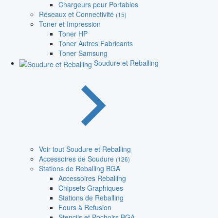
Chargeurs pour Portables
Réseaux et Connectivité
(15)
Toner et Impression
Toner HP
Toner Autres Fabricants
Toner Samsung
Soudure et Reballing
Voir tout Soudure et Reballing
Accessoires de Soudure
(126)
Stations de Reballing BGA
Accessoires Reballing
Chipsets Graphiques
Stations de Reballing
Fours à Refusion
Stencils et Pochoirs BGA