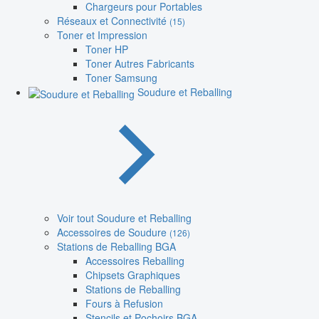
Chargeurs pour Portables
Réseaux et Connectivité
(15)
Toner et Impression
Toner HP
Toner Autres Fabricants
Toner Samsung
Soudure et Reballing
Voir tout Soudure et Reballing
Accessoires de Soudure
(126)
Stations de Reballing BGA
Accessoires Reballing
Chipsets Graphiques
Stations de Reballing
Fours à Refusion
Stencils et Pochoirs BGA