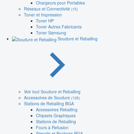
Chargeurs pour Portables
Réseaux et Connectivité
(15)
Toner et Impression
Toner HP
Toner Autres Fabricants
Toner Samsung
Soudure et Reballing
Voir tout Soudure et Reballing
Accessoires de Soudure
(126)
Stations de Reballing BGA
Accessoires Reballing
Chipsets Graphiques
Stations de Reballing
Fours à Refusion
Stencils et Pochoirs BGA