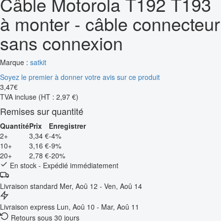
Câble Motorola T192 T193
à monter - câble connecteur
sans connexion
Marque :
satkit
Soyez le premier à donner votre avis sur ce produit
3
,
47
€
TVA incluse
(HT : 2,97 €)
Remises sur quantité
Quantité
Prix
Enregistrer
2+
3,34 €
-4%
10+
3,16 €
-9%
20+
2,78 €
-20%
En stock - Expédié immédiatement
Livraison standard
Mer, Aoû 12 - Ven, Aoû 14
Livraison express
Lun, Aoû 10 - Mar, Aoû 11
Retours sous 30 jours