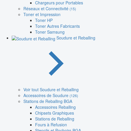
Chargeurs pour Portables
Réseaux et Connectivité
(15)
Toner et Impression
Toner HP
Toner Autres Fabricants
Toner Samsung
Soudure et Reballing
Voir tout Soudure et Reballing
Accessoires de Soudure
(126)
Stations de Reballing BGA
Accessoires Reballing
Chipsets Graphiques
Stations de Reballing
Fours à Refusion
Stencils et Pochoirs BGA