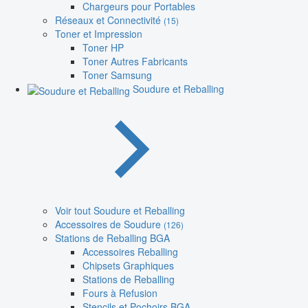
Chargeurs pour Portables
Réseaux et Connectivité
(15)
Toner et Impression
Toner HP
Toner Autres Fabricants
Toner Samsung
Soudure et Reballing
Voir tout Soudure et Reballing
Accessoires de Soudure
(126)
Stations de Reballing BGA
Accessoires Reballing
Chipsets Graphiques
Stations de Reballing
Fours à Refusion
Stencils et Pochoirs BGA