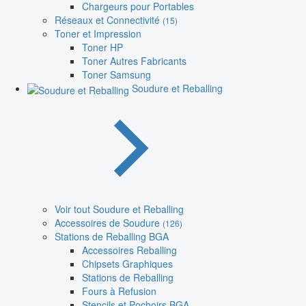
Chargeurs pour Portables
Réseaux et Connectivité
(15)
Toner et Impression
Toner HP
Toner Autres Fabricants
Toner Samsung
Soudure et Reballing
Voir tout Soudure et Reballing
Accessoires de Soudure
(126)
Stations de Reballing BGA
Accessoires Reballing
Chipsets Graphiques
Stations de Reballing
Fours à Refusion
Stencils et Pochoirs BGA