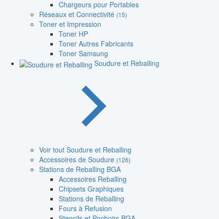
Chargeurs pour Portables
Réseaux et Connectivité
(15)
Toner et Impression
Toner HP
Toner Autres Fabricants
Toner Samsung
Soudure et Reballing
Voir tout Soudure et Reballing
Accessoires de Soudure
(126)
Stations de Reballing BGA
Accessoires Reballing
Chipsets Graphiques
Stations de Reballing
Fours à Refusion
Stencils et Pochoirs BGA