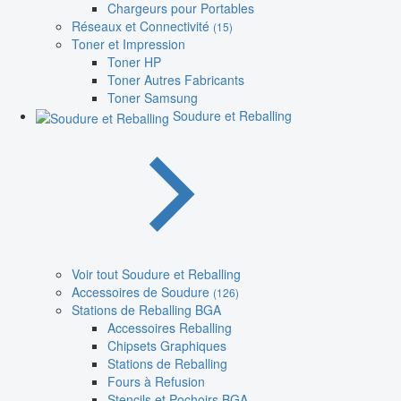
Chargeurs pour Portables
Réseaux et Connectivité
(15)
Toner et Impression
Toner HP
Toner Autres Fabricants
Toner Samsung
Soudure et Reballing
Voir tout Soudure et Reballing
Accessoires de Soudure
(126)
Stations de Reballing BGA
Accessoires Reballing
Chipsets Graphiques
Stations de Reballing
Fours à Refusion
Stencils et Pochoirs BGA