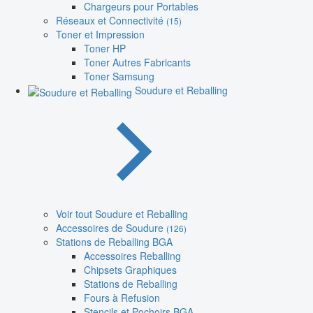
Chargeurs pour Portables
Réseaux et Connectivité
(15)
Toner et Impression
Toner HP
Toner Autres Fabricants
Toner Samsung
Soudure et Reballing
Voir tout Soudure et Reballing
Accessoires de Soudure
(126)
Stations de Reballing BGA
Accessoires Reballing
Chipsets Graphiques
Stations de Reballing
Fours à Refusion
Stencils et Pochoirs BGA