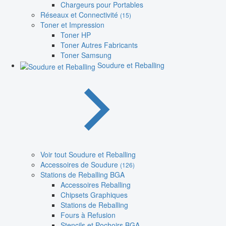
Chargeurs pour Portables
Réseaux et Connectivité
(15)
Toner et Impression
Toner HP
Toner Autres Fabricants
Toner Samsung
Soudure et Reballing
Voir tout Soudure et Reballing
Accessoires de Soudure
(126)
Stations de Reballing BGA
Accessoires Reballing
Chipsets Graphiques
Stations de Reballing
Fours à Refusion
Stencils et Pochoirs BGA