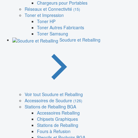
Chargeurs pour Portables
Réseaux et Connectivité
(15)
Toner et Impression
Toner HP
Toner Autres Fabricants
Toner Samsung
Soudure et Reballing
Voir tout Soudure et Reballing
Accessoires de Soudure
(126)
Stations de Reballing BGA
Accessoires Reballing
Chipsets Graphiques
Stations de Reballing
Fours à Refusion
Stencils et Pochoirs BGA