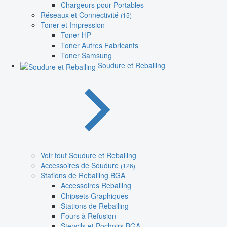
Chargeurs pour Portables
Réseaux et Connectivité
(15)
Toner et Impression
Toner HP
Toner Autres Fabricants
Toner Samsung
Soudure et Reballing
Voir tout Soudure et Reballing
Accessoires de Soudure
(126)
Stations de Reballing BGA
Accessoires Reballing
Chipsets Graphiques
Stations de Reballing
Fours à Refusion
Stencils et Pochoirs BGA