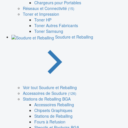
Chargeurs pour Portables
Réseaux et Connectivité
(15)
Toner et Impression
Toner HP
Toner Autres Fabricants
Toner Samsung
Soudure et Reballing
Voir tout Soudure et Reballing
Accessoires de Soudure
(126)
Stations de Reballing BGA
Accessoires Reballing
Chipsets Graphiques
Stations de Reballing
Fours à Refusion
Stencils et Pochoirs BGA