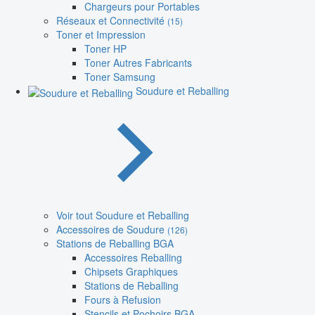
Chargeurs pour Portables
Réseaux et Connectivité
(15)
Toner et Impression
Toner HP
Toner Autres Fabricants
Toner Samsung
Soudure et Reballing
Voir tout Soudure et Reballing
Accessoires de Soudure
(126)
Stations de Reballing BGA
Accessoires Reballing
Chipsets Graphiques
Stations de Reballing
Fours à Refusion
Stencils et Pochoirs BGA