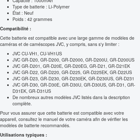
Capacité : 1000mAh
Type de batterie : Li-Polymer
État : Neuf
Poids : 42 grammes
Compatibilité :
Cette batterie est compatible avec une large gamme de modèles de
caméras et de caméscopes JVC, y compris, sans s'y limiter :
JVC CU-VH1, CU-VH1US
JVC GR-D20, GR-D200, GR-D2000, GR-D200U, GR-D200US
JVC GR-D201, GR-D20E, GR-D20EG, GR-D21, GR-D21EK
JVC GR-D22, GR-D220, GR-D225, GR-D225EK, GR-D22US
JVC GR-D23, GR-D230, GR-D230EK, GR-D230US, GR-D231
JVC GR-D30, GR-D30E, GR-D30U, GR-D30US, GR-D31, GR-
D31EK, GR-D31US
De nombreux autres modèles JVC listés dans la description
complète.
Pour vous assurer que cette batterie est compatible avec votre
appareil, consultez le manuel de votre caméra afin de vérifier les
modèles de batterie recommandés.
Utilisations typiques :