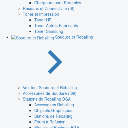
Chargeurs pour Portables
Réseaux et Connectivité
(15)
Toner et Impression
Toner HP
Toner Autres Fabricants
Toner Samsung
Soudure et Reballing
Voir tout Soudure et Reballing
Accessoires de Soudure
(126)
Stations de Reballing BGA
Accessoires Reballing
Chipsets Graphiques
Stations de Reballing
Fours à Refusion
Stencils et Pochoirs BGA