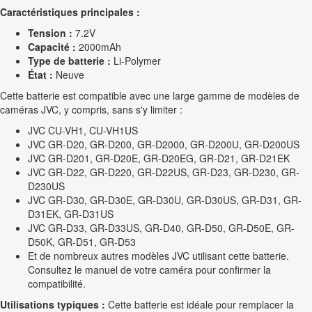
Caractéristiques principales :
Tension :
7.2V
Capacité :
2000mAh
Type de batterie :
Li-Polymer
État :
Neuve
Cette batterie est compatible avec une large gamme de modèles de
caméras JVC, y compris, sans s'y limiter :
JVC CU-VH1, CU-VH1US
JVC GR-D20, GR-D200, GR-D2000, GR-D200U, GR-D200US
JVC GR-D201, GR-D20E, GR-D20EG, GR-D21, GR-D21EK
JVC GR-D22, GR-D220, GR-D22US, GR-D23, GR-D230, GR-
D230US
JVC GR-D30, GR-D30E, GR-D30U, GR-D30US, GR-D31, GR-
D31EK, GR-D31US
JVC GR-D33, GR-D33US, GR-D40, GR-D50, GR-D50E, GR-
D50K, GR-D51, GR-D53
Et de nombreux autres modèles JVC utilisant cette batterie.
Consultez le manuel de votre caméra pour confirmer la
compatibilité.
Utilisations typiques :
Cette batterie est idéale pour remplacer la