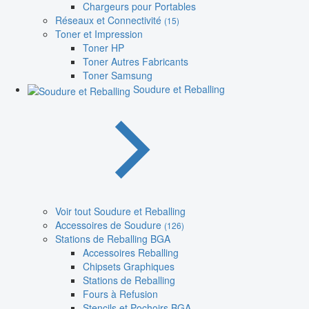
Chargeurs pour Portables
Réseaux et Connectivité
(15)
Toner et Impression
Toner HP
Toner Autres Fabricants
Toner Samsung
Soudure et Reballing
Voir tout Soudure et Reballing
Accessoires de Soudure
(126)
Stations de Reballing BGA
Accessoires Reballing
Chipsets Graphiques
Stations de Reballing
Fours à Refusion
Stencils et Pochoirs BGA