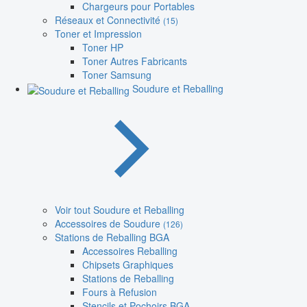
Chargeurs pour Portables
Réseaux et Connectivité
(15)
Toner et Impression
Toner HP
Toner Autres Fabricants
Toner Samsung
Soudure et Reballing
Voir tout Soudure et Reballing
Accessoires de Soudure
(126)
Stations de Reballing BGA
Accessoires Reballing
Chipsets Graphiques
Stations de Reballing
Fours à Refusion
Stencils et Pochoirs BGA