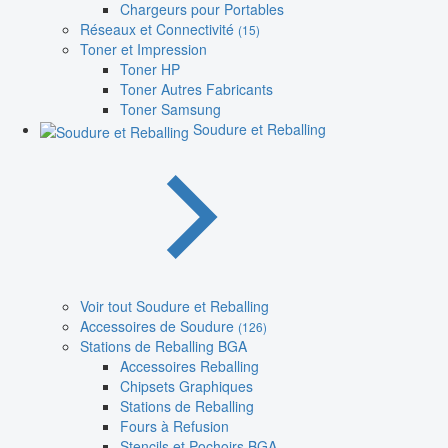
Chargeurs pour Portables
Réseaux et Connectivité
(15)
Toner et Impression
Toner HP
Toner Autres Fabricants
Toner Samsung
Soudure et Reballing
Voir tout Soudure et Reballing
Accessoires de Soudure
(126)
Stations de Reballing BGA
Accessoires Reballing
Chipsets Graphiques
Stations de Reballing
Fours à Refusion
Stencils et Pochoirs BGA