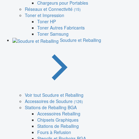
Chargeurs pour Portables
Réseaux et Connectivité
(15)
Toner et Impression
Toner HP
Toner Autres Fabricants
Toner Samsung
Soudure et Reballing
Voir tout Soudure et Reballing
Accessoires de Soudure
(126)
Stations de Reballing BGA
Accessoires Reballing
Chipsets Graphiques
Stations de Reballing
Fours à Refusion
Stencils et Pochoirs BGA