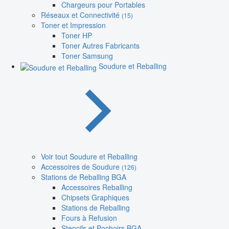
Chargeurs pour Portables
Réseaux et Connectivité
(15)
Toner et Impression
Toner HP
Toner Autres Fabricants
Toner Samsung
Soudure et Reballing
Voir tout Soudure et Reballing
Accessoires de Soudure
(126)
Stations de Reballing BGA
Accessoires Reballing
Chipsets Graphiques
Stations de Reballing
Fours à Refusion
Stencils et Pochoirs BGA