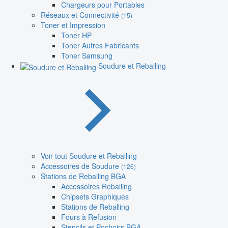
Chargeurs pour Portables
Réseaux et Connectivité
(15)
Toner et Impression
Toner HP
Toner Autres Fabricants
Toner Samsung
Soudure et Reballing
Voir tout Soudure et Reballing
Accessoires de Soudure
(126)
Stations de Reballing BGA
Accessoires Reballing
Chipsets Graphiques
Stations de Reballing
Fours à Refusion
Stencils et Pochoirs BGA