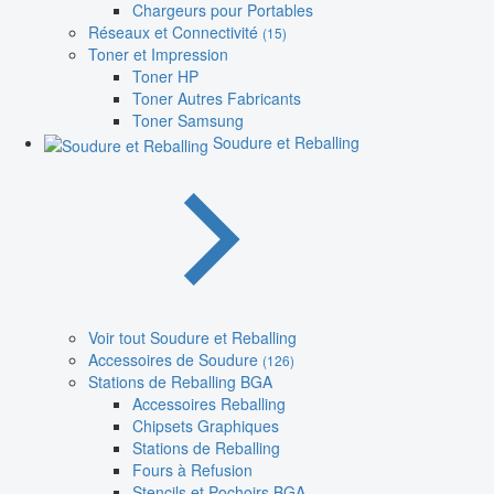
Chargeurs pour Portables
Réseaux et Connectivité
(15)
Toner et Impression
Toner HP
Toner Autres Fabricants
Toner Samsung
Soudure et Reballing
Voir tout Soudure et Reballing
Accessoires de Soudure
(126)
Stations de Reballing BGA
Accessoires Reballing
Chipsets Graphiques
Stations de Reballing
Fours à Refusion
Stencils et Pochoirs BGA