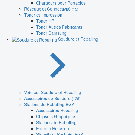
Chargeurs pour Portables
Réseaux et Connectivité
(15)
Toner et Impression
Toner HP
Toner Autres Fabricants
Toner Samsung
Soudure et Reballing
Voir tout Soudure et Reballing
Accessoires de Soudure
(126)
Stations de Reballing BGA
Accessoires Reballing
Chipsets Graphiques
Stations de Reballing
Fours à Refusion
Stencils et Pochoirs BGA