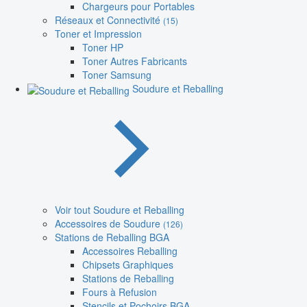
Chargeurs pour Portables
Réseaux et Connectivité
(15)
Toner et Impression
Toner HP
Toner Autres Fabricants
Toner Samsung
Soudure et Reballing
Voir tout Soudure et Reballing
Accessoires de Soudure
(126)
Stations de Reballing BGA
Accessoires Reballing
Chipsets Graphiques
Stations de Reballing
Fours à Refusion
Stencils et Pochoirs BGA